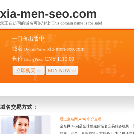
xia-men-seo.com
您正在访问的域名可以转让!This domain name is for sale!
一口价出售中！
域名
xia-men-seo.com
Domain Name:
售价
CNY 1115.00
Listing Price:
立即购买
BUY NOW
>>
>>
域名交易方式：
通过金名网(4.cn) 中介交易
金名网(4.cn)是全球领先的域名交易服务机
简单、安全、专业的第三方服务！ 为了保证交