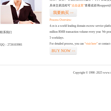
具体交易流程可
“点击这里”
查看或咨询support@
我要购买
>>
Process Overview:
4.cn is a world leading domain escrow service plat
million RMB transaction volume every year. We promi
联系我们
5 workdays.
For detailed process, you can
“visit here”
or contact
QQ：2726103981
BUY NOW
>>
Copyright © 1998 -2025 www.x